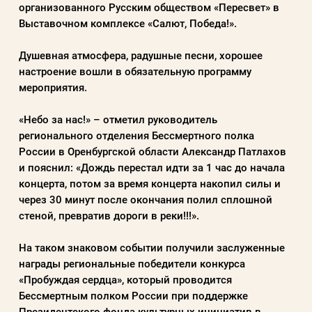
организованного Русским обществом «Пересвет» в
Пароль
Выставочном комплексе «Салют, Победа!».
Душевная атмосфера, радушные песни, хорошее
Заполняя данную форму вы соглашаетесь с
настроение вошли в обязательную программу
политикой конфиденциальности
мероприятия.
сайта
«Небо за нас!» – отметил руководитель
регионального отделения Бессмертного полка
ВОЙТИ
России в Оренбургской области Александр Патлахов
и пояснил: «Дождь перестал идти за 1 час до начала
концерта, потом за время концерта накопил силы и
Регистрация
Забыли пароль?
через 30 минут после окончания полил сплошной
стеной, превратив дороги в реки!!!».
На таком знаковом событии получили заслуженные
награды региональные победители конкурса
«Пробуждая сердца», который проводится
Бессмертным полком России при поддержке
Президентского фонда культурных инициатив в