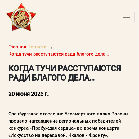
О ПРОЕКТЕ
Главная
Новости
НОВОСТИ
Когда тучи расступаются ради благого дела…
РАБОТЫ ПОБЕДИТЕЛЕЙ
КОГДА ТУЧИ РАССТУПАЮТСЯ
РАДИ БЛАГОГО ДЕЛА…
ВОПРОСЫ
ВХОД В ЛК
20 июня 2023 г.
ВХОД В ЛИЧНЫЙ КАБИНЕТ
Оренбургское отделение Бессмертного полка России
провело награждение региональных победителей
Логин (электронная почта)
конкурса «Пробуждая сердца» во время концерта
«Искусство на передовой. Чкалов - Фронту»,