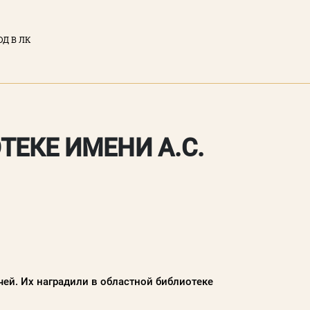
ОД В ЛК
ЫЙ КАБИНЕТ
тронная почта)
ЕКЕ ИМЕНИ А.С.
у вы соглашаетесь с
нциальности
сайта
ТИ
ей. Их наградили в областной библиотеке
Забыли пароль?