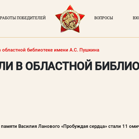
РАБОТЫ ПОБЕДИТЕЛЕЙ
ВОПРОСЫ
ВХ
ВХОД В ЛИЧН
О ПРОЕКТЕ
Логин (элек
 областной библиотеке имени А.С. Пушкина
НОВОСТИ
И В ОБЛАСТНОЙ БИБЛИОТ
РАБОТЫ ПОБЕДИТЕЛЕЙ
Пароль
ВОПРОСЫ
Заполняя данную форм
политикой конфиде
ВХОД В ЛК
ВОЙ
 памяти Василия Ланового «Пробуждая сердца» стали 11 омич
Регистрация