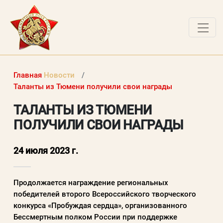
О ПРОЕКТЕ
Главная
Новости
НОВОСТИ
Таланты из Тюмени получили свои награды
РАБОТЫ ПОБЕДИТЕЛЕЙ
ТАЛАНТЫ ИЗ ТЮМЕНИ
ПОЛУЧИЛИ СВОИ НАГРАДЫ
ВОПРОСЫ
ВХОД В ЛК
24 июля 2023 г.
ВХОД В ЛИЧНЫЙ КАБИНЕТ
Продолжается награждение региональных
победителей второго Всероссийского творческого
Логин (электронная почта)
конкурса «Пробуждая сердца», организованного
Бессмертным полком России при поддержке