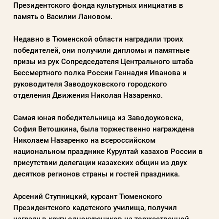
Президентского фонда культурных инициатив в
Пароль
память о Василии Лановом.
Недавно в Тюменской области наградили троих
Заполняя данную форму вы соглашаетесь с
победителей, они получили дипломы и памятные
политикой конфиденциальности
призы из рук Сопредседателя Центрального штаба
сайта
Бессмертного полка России Геннадия Иванова и
руководителя Заводоуковского городского
отделения Движения Николая Назаренко.
ВОЙТИ
Самая юная победительница из Заводоуковска,
София Ветошкина, была торжественно награждена
Регистрация
Забыли пароль?
Николаем Назаренко на всероссийском
национальном празднике Курултай казахов России в
присутствии делегации казахских общин из двух
десятков регионов страны и гостей праздника.
Арсений Ступницкий, курсант Тюменского
Президентского кадетского училища, получил
награду в кругу однокурсников на торжественной