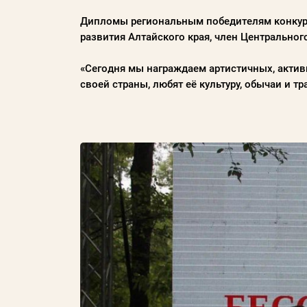
Дипломы региональным победителям конкурс
Пароль
развития Алтайского края, член Центрально
Заполняя данную форму вы соглашаетесь с
«Сегодня мы награждаем артистичных, актив
политикой конфиденциальности
своей страны, любят её культуру, обычаи и тр
сайта
ВОЙТИ
Регистрация
Забыли пароль?