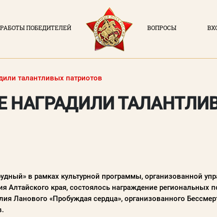
РАБОТЫ ПОБЕДИТЕЛЕЙ
ВОПРОСЫ
ВХ
ВХОД В ЛИЧН
О ПРОЕКТЕ
Логин (элек
адили талантливых патриотов
НОВОСТИ
Е НАГРАДИЛИ ТАЛАНТЛИ
РАБОТЫ ПОБЕДИТЕЛЕЙ
Пароль
ВОПРОСЫ
Заполняя данную форм
политикой конфиде
ВХОД В ЛК
мрудный» в рамках культурной программы, организованной у
ВОЙ
я Алтайского края, состоялось награждение региональных п
силия Ланового «Пробуждая сердца», организованного Бессм
Регистрация
.