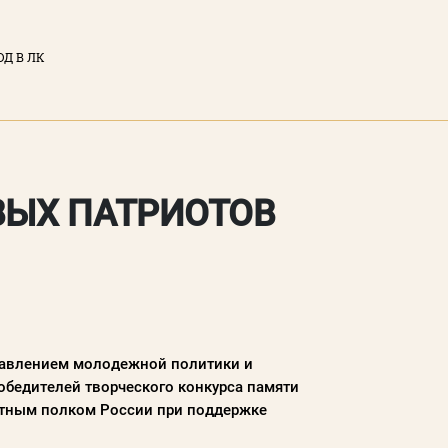
ОД В ЛК
ЫЙ КАБИНЕТ
тронная почта)
ВЫХ ПАТРИОТОВ
у вы соглашаетесь с
нциальности
сайта
правлением молодежной политики и
ТИ
обедителей творческого конкурса памяти
ертным полком России при поддержке
Забыли пароль?