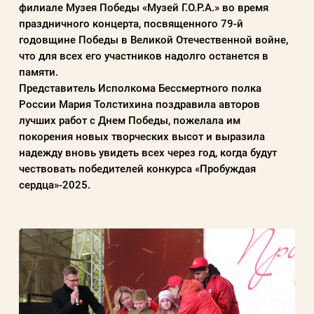
филиале Музея Победы «Музей Г.О.Р.А.» во время
Пароль
праздничного концерта, посвященного 79-й
годовщине Победы в Великой Отечественной войне,
что для всех его участников надолго останется в
Заполняя данную форму вы соглашаетесь с
памяти.
политикой конфиденциальности
Представитель Исполкома Бессмертного полка
сайта
России Мария Толстихина поздравила авторов
лучших работ с Днем Победы, пожелала им
покорения новых творческих высот и выразила
ВОЙТИ
надежду вновь увидеть всех через год, когда будут
чествовать победителей конкурса «Пробуждая
сердца»-2025.
Регистрация
Забыли пароль?