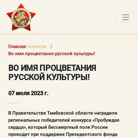
О ПРОЕКТЕ
Главная
Новости
НОВОСТИ
Во имя процветания русской культуры!
РАБОТЫ ПОБЕДИТЕЛЕЙ
ВО ИМЯ ПРОЦВЕТАНИЯ
РУССКОЙ КУЛЬТУРЫ!
ВОПРОСЫ
ВХОД В ЛК
07 июля 2023 г.
ВХОД В ЛИЧНЫЙ КАБИНЕТ
В Правительстве Тамбовской области наградили
региональных победителей конкурса «Пробуждая
Логин (электронная почта)
сердца», который Бессмертный полк России
проводит при поддержке Президентского фонда