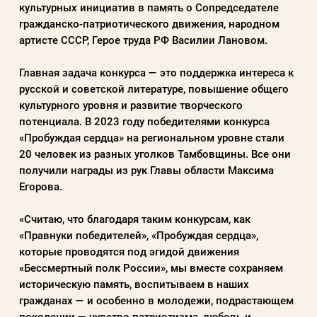
культурных инициатив в память о Сопредседателе
Пароль
гражданско-патриотического движения, народном
артисте СССР, Герое труда РФ Василии Лановом.
Заполняя данную форму вы соглашаетесь с
Главная задача конкурса — это поддержка интереса к
политикой конфиденциальности
русской и советской литературе, повышение общего
сайта
культурного уровня и развитие творческого
потенциала. В 2023 году победителями конкурса
«Пробуждая сердца» на региональном уровне стали
ВОЙТИ
20 человек из разных уголков Тамбовщины. Все они
получили награды из рук Главы области Максима
Егорова.
Регистрация
Забыли пароль?
«Считаю, что благодаря таким конкурсам, как
«Правнуки победителей», «Пробуждая сердца»,
которые проводятся под эгидой движения
«Бессмертный полк России», мы вместе сохраняем
историческую память, воспитываем в наших
гражданах — и особенно в молодежи, подрастающем
поколении — чувство патриотизма, любовь и