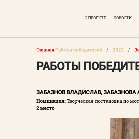
О ПРОЕКТЕ
НОВОСТИ
Главная
Работы победителей
2023
З
РАБОТЫ ПОБЕДИТ
ЗАБАЗНОВ ВЛАДИСЛАВ, ЗАБАЗНОВА
Номинация:
Творческая постановка по мо
ВХОД В ЛИЧНЫЙ КАБИНЕТ
2 место
Логин (электронная почта)