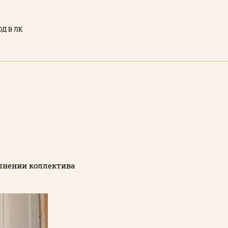
ОД В ЛК
ЫЙ КАБИНЕТ
тронная почта)
у вы соглашаетесь с
нциальности
сайта
олнении коллектива
ТИ
Забыли пароль?