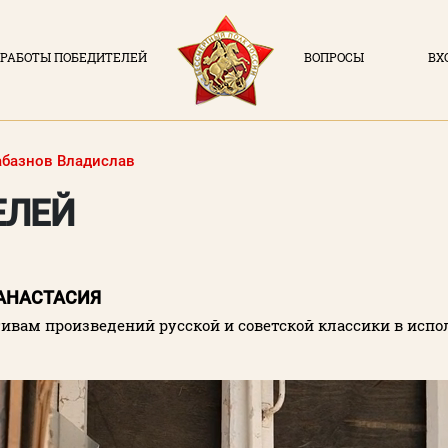
РАБОТЫ ПОБЕДИТЕЛЕЙ
ВОПРОСЫ
ВХ
ВХОД В ЛИЧН
О ПРОЕКТЕ
Логин (элек
абазнов Владислав
НОВОСТИ
ЕЛЕЙ
РАБОТЫ ПОБЕДИТЕЛЕЙ
Пароль
ВОПРОСЫ
Заполняя данную форм
 АНАСТАСИЯ
политикой конфиде
ВХОД В ЛК
тивам произведений русской и советской классики в исп
ВОЙ
Регистрация