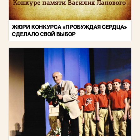
Пароль
Заполняя данную форму вы соглашаетесь с
ЖЮРИ КОНКУРСА «ПРОБУЖДАЯ СЕРДЦА»
СДЕЛАЛО СВОЙ ВЫБОР
политикой конфиденциальности
сайта
ВОЙТИ
Регистрация
Забыли пароль?